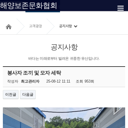
해양보존문화협회
공지사항
자료실
온라인 제보
찾아오시는 길
고객광장
공지사항
공지사항
바다는 미래로부터 빌려온 귀중한 유산입니다.
봉사자 조끼 및 모자 세탁
작성자
최고관리자
25-08-12 11:11
조회
953회
이전글
다음글